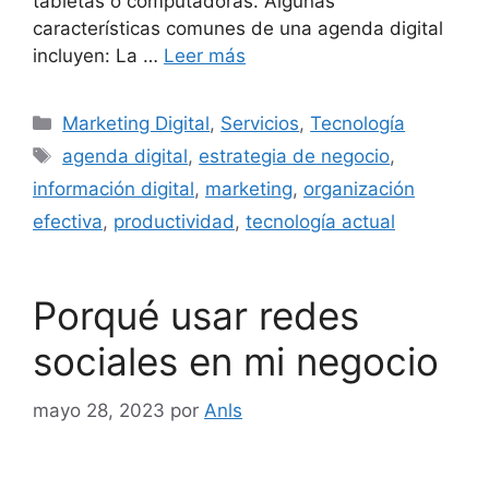
tabletas o computadoras. Algunas
características comunes de una agenda digital
incluyen: La …
Leer más
Marketing Digital
,
Servicios
,
Tecnología
agenda digital
,
estrategia de negocio
,
información digital
,
marketing
,
organización
efectiva
,
productividad
,
tecnología actual
Porqué usar redes
sociales en mi negocio
mayo 28, 2023
por
Anls