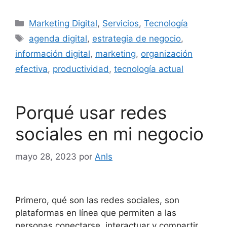
Marketing Digital
,
Servicios
,
Tecnología
agenda digital
,
estrategia de negocio
,
información digital
,
marketing
,
organización
efectiva
,
productividad
,
tecnología actual
Porqué usar redes
sociales en mi negocio
mayo 28, 2023
por
Anls
Primero, qué son las redes sociales, son
plataformas en línea que permiten a las
personas conectarse, interactuar y compartir