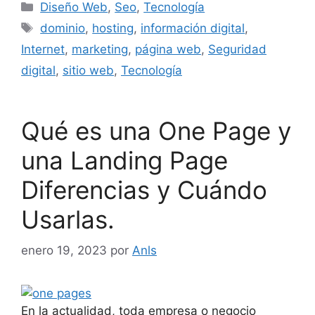
Diseño Web
,
Seo
,
Tecnología
dominio
,
hosting
,
información digital
,
Internet
,
marketing
,
página web
,
Seguridad
digital
,
sitio web
,
Tecnología
Qué es una One Page y
una Landing Page
Diferencias y Cuándo
Usarlas.
enero 19, 2023
por
Anls
En la actualidad, toda empresa o negocio