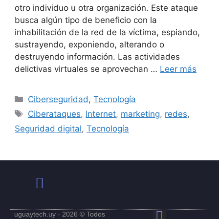
otro individuo u otra organización. Este ataque
busca algún tipo de beneficio con la
inhabilitación de la red de la víctima, espiando,
sustrayendo, exponiendo, alterando o
destruyendo información. Las actividades
delictivas virtuales se aprovechan …
Leer más
Ciberseguridad
,
Tecnología
Ciberataques
,
Internet
,
marketing
,
redes
,
Seguridad digital
,
Tecnología
Política de Privacidad
Términos y Condiciones de Uso
uguaytech.uy - 2026 © Todos