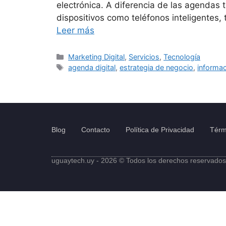
electrónica. A diferencia de las agendas 
dispositivos como teléfonos inteligentes
Leer más
Marketing Digital
,
Servicios
,
Tecnología
agenda digital
,
estrategia de negocio
,
informac
Blog
Contacto
Política de Privacidad
Térm
uguaytech.uy - 2026 © Todos los derechos reservados