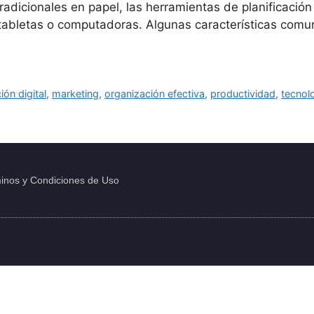
tradicionales en papel, las herramientas de planificació
, tabletas o computadoras. Algunas características comu
ión digital
,
marketing
,
organización efectiva
,
productividad
,
tecnol
inos y Condiciones de Uso