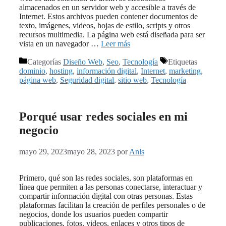
almacenados en un servidor web y accesible a través de
Internet. Estos archivos pueden contener documentos de
texto, imágenes, videos, hojas de estilo, scripts y otros
recursos multimedia. La página web está diseñada para ser
vista en un navegador …
Leer más
Categorías
Diseño Web
,
Seo
,
Tecnología
Etiquetas
dominio
,
hosting
,
información digital
,
Internet
,
marketing
,
página web
,
Seguridad digital
,
sitio web
,
Tecnología
Porqué usar redes sociales en mi
negocio
mayo 29, 2023
mayo 28, 2023
por
Anls
Primero, qué son las redes sociales, son plataformas en
línea que permiten a las personas conectarse, interactuar y
compartir información digital con otras personas. Estas
plataformas facilitan la creación de perfiles personales o de
negocios, donde los usuarios pueden compartir
publicaciones, fotos, videos, enlaces y otros tipos de