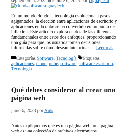
septiembre 5, 2025
diciembre 6, 2023
por
Uguaytech
En un mundo donde la tecnología evoluciona a pasos
agigantados, la elección entre aplicaciones de escritorio y
aplicaciones en la nube se ha convertido en un punto de
inflexión. Este artículo explora en detalle las diferencias
fundamentales entre estos dos enfoques, proporcionando
una guía para que los usuarios tomen decisiones
informadas sobre cómo desean interactuar …
Leer más
Categorías
Software
,
Tecnología
Etiquetas
aplicaciones
,
cloud
,
nube
,
software
,
software escritorio
,
Tecnología
Qué debes considerar al crear una
página web
junio 6, 2023
por
Anls
Antes expliquemos que es una página web, una página
web es una colección de archivos electrónicos