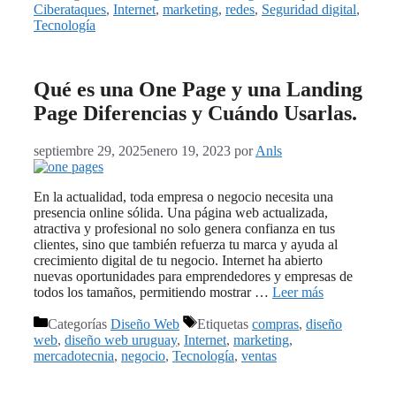
Ciberataques
,
Internet
,
marketing
,
redes
,
Seguridad digital
,
Tecnología
Qué es una One Page y una Landing
Page Diferencias y Cuándo Usarlas.
septiembre 29, 2025
enero 19, 2023
por
Anls
En la actualidad, toda empresa o negocio necesita una
presencia online sólida. Una página web actualizada,
atractiva y profesional no solo genera confianza en tus
clientes, sino que también refuerza tu marca y ayuda al
crecimiento digital de tu negocio. Internet ha abierto
nuevas oportunidades para emprendedores y empresas de
todos los tamaños, permitiendo mostrar …
Leer más
Categorías
Diseño Web
Etiquetas
compras
,
diseño
web
,
diseño web uruguay
,
Internet
,
marketing
,
mercadotecnia
,
negocio
,
Tecnología
,
ventas