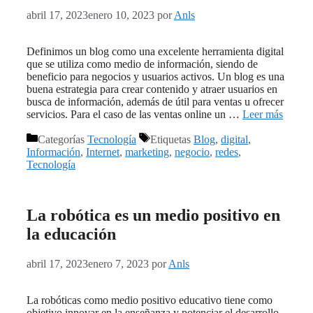
abril 17, 2023
enero 10, 2023
por
Anls
Definimos un blog como una excelente herramienta digital
que se utiliza como medio de información, siendo de
beneficio para negocios y usuarios activos. Un blog es una
buena estrategia para crear contenido y atraer usuarios en
busca de información, además de útil para ventas u ofrecer
servicios. Para el caso de las ventas online un …
Leer más
Categorías
Tecnología
Etiquetas
Blog
,
digital
,
Información
,
Internet
,
marketing
,
negocio
,
redes
,
Tecnología
La robótica es un medio positivo en
la educación
abril 17, 2023
enero 7, 2023
por
Anls
La robóticas como medio positivo educativo tiene como
objetivo innovar en la enseñanza y potenciar el desarrollo