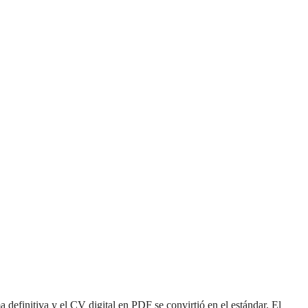
definitiva y el CV digital en PDF se convirtió en el estándar. El