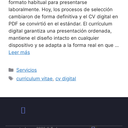
formato habitual para presentarse
laboralmente. Hoy, los procesos de selección
cambiaron de forma definitiva y el CV digital en
PDF se convirtió en el estándar. El currículum
digital garantiza una presentación ordenada,
mantiene el diseño intacto en cualquier
dispositivo y se adapta a la forma real en que …
Leer más
Servicios
curriculum vitae
,
cv digital
Política de Privacidad
Términos y Condiciones de Uso