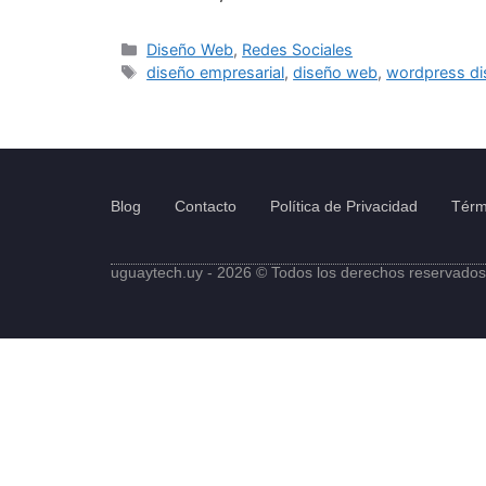
Diseño Web
,
Redes Sociales
diseño empresarial
,
diseño web
,
wordpress di
Blog
Contacto
Política de Privacidad
Térm
uguaytech.uy - 2026 © Todos los derechos reservados