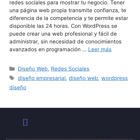
redes sociales para mostrar tu negocio. Tener
una página web propia transmite confianza, te
diferencia de la competencia y te permite estar
disponible las 24 horas. Con WordPress se
puede crear una web profesional y fácil de
administrar, sin necesidad de conocimientos
avanzados en programación …
Leer más
Diseño Web
,
Redes Sociales
diseño empresarial
,
diseño web
,
wordpress
diseño
Política de Privacidad
Términos y Condiciones de Uso