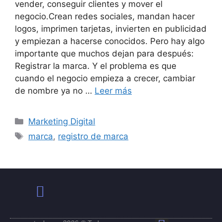
vender, conseguir clientes y mover el
negocio.Crean redes sociales, mandan hacer
logos, imprimen tarjetas, invierten en publicidad
y empiezan a hacerse conocidos. Pero hay algo
importante que muchos dejan para después:
Registrar la marca. Y el problema es que
cuando el negocio empieza a crecer, cambiar
de nombre ya no …
Leer más
Marketing Digital
marca
,
registro de marca
Política de Privacidad
Términos y Condiciones de Uso