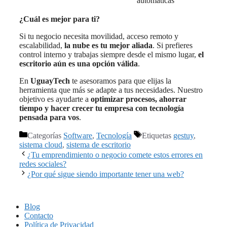
automáticas
¿Cuál es mejor para ti?
Si tu negocio necesita movilidad, acceso remoto y
escalabilidad,
la nube es tu mejor aliada
. Si prefieres
control interno y trabajas siempre desde el mismo lugar,
el
escritorio aún es una opción válida
.
En
UguayTech
te asesoramos para que elijas la
herramienta que más se adapte a tus necesidades. Nuestro
objetivo es ayudarte a
optimizar procesos, ahorrar
tiempo y hacer crecer tu empresa con tecnología
pensada para vos
.
Categorías
Software
,
Tecnología
Etiquetas
gestuy
,
sistema cloud
,
sistema de escritorio
¿Tu emprendimiento o negocio comete estos errores en
redes sociales?
¿Por qué sigue siendo importante tener una web?
Blog
Contacto
Política de Privacidad